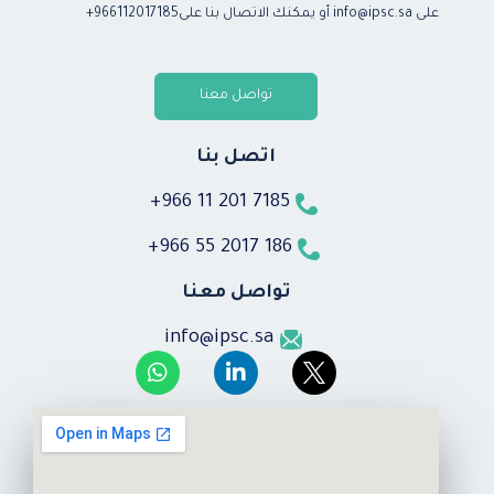
على info@ipsc.sa أو يمكنك الاتصال بنا على966112017185+
تواصل معنا
اتصل بنا
7185 201 11 966+
186 2017 55 966+
تواصل معنا
info@ipsc.sa
W
L
h
i
a
n
t
k
s
e
a
d
p
i